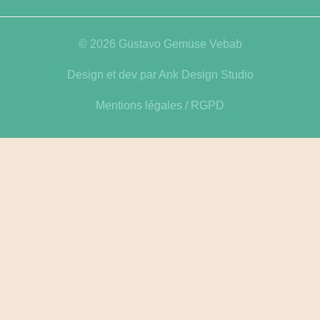
© 2026 Güstavo Gemüse Vebab
Design et dev par
Ank Design Studio
Mentions légales
/
RGPD