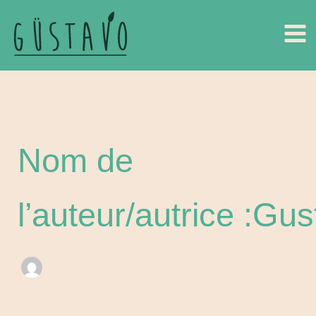
Aller
au
contenu
Nom de
l’auteur/autrice :G