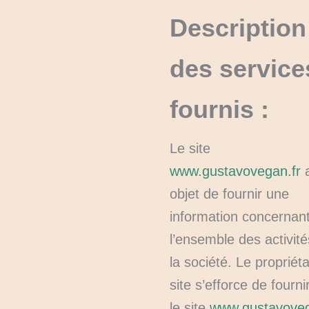
Description
des service
fournis :
Le site
www.gustavovegan.fr
a
objet de fournir une
information concernan
l’ensemble des activit
la société. Le propriét
site s’efforce de fourni
le site
www.gustavoveg