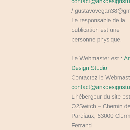
contact@ankdesignstud
/ gustavovegan38@gma
Le responsable de la
publication est une
personne physique.
Le Webmaster est :
A
Design Studio
Contactez le Webmast
contact@ankdesignstud
L’hébergeur du site est
O2Switch – Chemin d
Pardiaux, 63000 Clerm
Ferrand