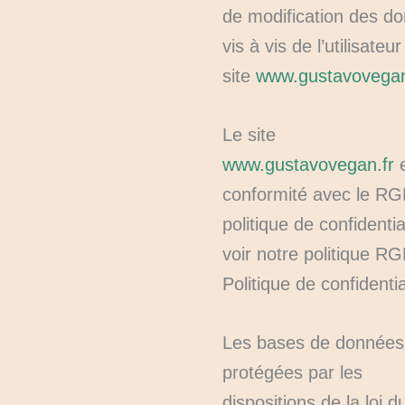
de modification des d
vis à vis de l’utilisateu
site
www.gustavovegan
Le site
www.gustavovegan.fr
e
conformité avec le RG
politique de confidentia
voir notre politique R
Politique de confidentia
Les bases de données
protégées par les
dispositions de la loi d