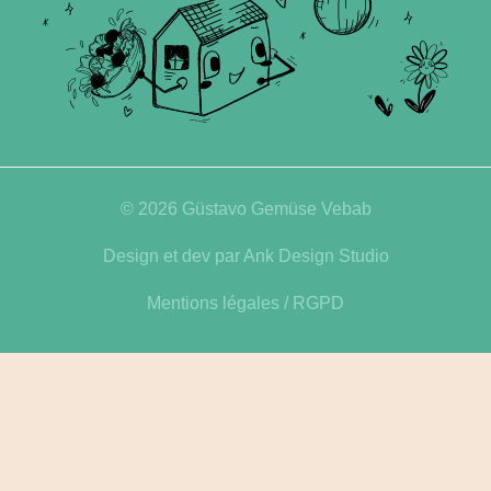
© 2026 Güstavo Gemüse Vebab
Design et dev par
Ank Design Studio
Mentions légales
/
RGPD